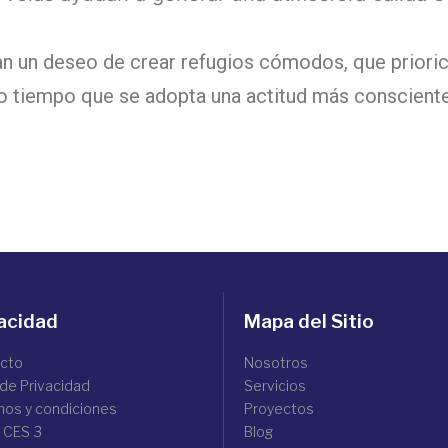
n un deseo de crear refugios cómodos, que priorice
mo tiempo que se adopta una actitud más conscient
acidad
Mapa del Sitio
cto
Nosotros
 de Privacidad
Servicios
nos y condiciones
Proyectos
 CES 3
Blog