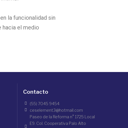
n la funcionalidad sin
e hacia el medio
Contacto
(55) 7045 9454
ceselement3@hotmail.com
Paseo de la Reforma n° 1725 Local
E9. Col. Cooperativa Palo Alto