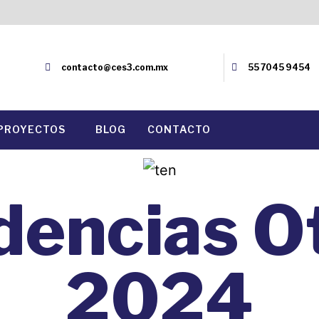
contacto@ces3.com.mx
55 7045 9454
PROYECTOS
BLOG
CONTACTO
dencias O
2024