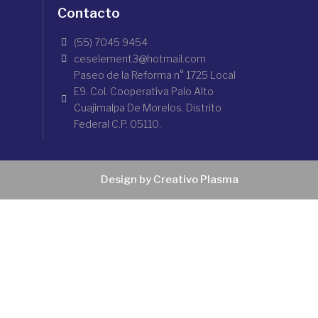
Contacto
(55) 7045 9454
ceselement3@hotmail.com
Paseo de la Reforma n° 1725 Local
E9. Col. Cooperativa Palo Alto
Cuajimalpa De Morelos. Distrito
Federal C.P. 05110.
Design by Creativo Plasma