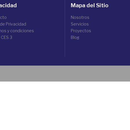
acidad
Mapa del Sitio
cto
Nosotros
 de Privacidad
Servicios
nos y condiciones
Proyectos
 CES 3
Blog