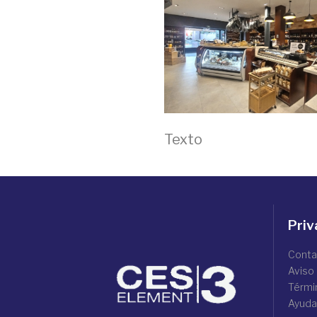
Texto
Priv
Conta
Aviso
Térmi
Ayuda