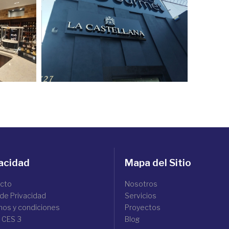
acidad
Mapa del Sitio
cto
Nosotros
 de Privacidad
Servicios
nos y condiciones
Proyectos
 CES 3
Blog