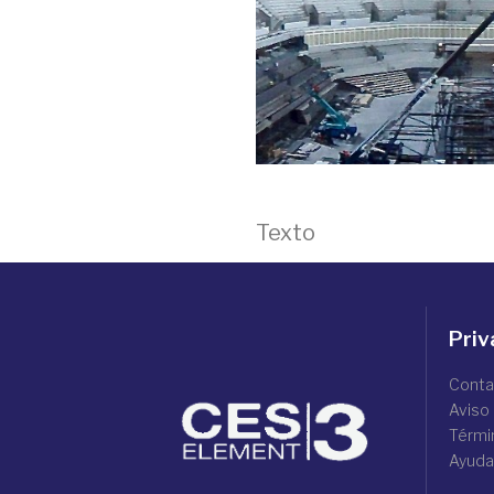
Texto
Priv
Conta
Aviso
Térmi
Ayuda