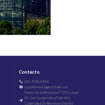
Contacto
(55) 7045 9454
ceselement3@hotmail.com
Paseo de la Reforma n° 1725 Local
E9. Col. Cooperativa Palo Alto
Cuajimalpa De Morelos. Distrito