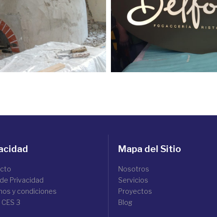
acidad
Mapa del Sitio
cto
Nosotros
 de Privacidad
Servicios
nos y condiciones
Proyectos
 CES 3
Blog