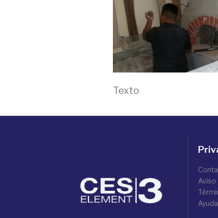
Texto
Priv
Conta
Aviso
Térmi
Ayuda