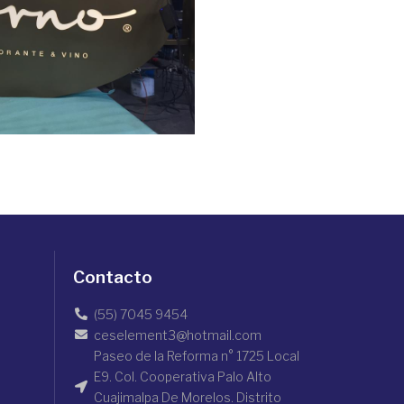
Contacto
(55) 7045 9454
ceselement3@hotmail.com
Paseo de la Reforma n° 1725 Local
E9. Col. Cooperativa Palo Alto
Cuajimalpa De Morelos. Distrito