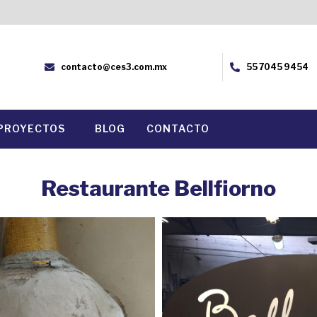
contacto@ces3.com.mx
55 7045 9454
PROYECTOS
BLOG
CONTACTO
Restaurante Bellfiorno